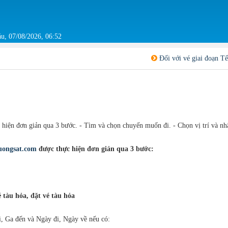
u, 07/08/2026, 06:52
Đối với vé giai đoạn Tết từ 03/02/2026 - 08
 hiện đơn giản qua 3 bước. - Tìm và chọn chuyến muốn đi. - Chọn vị trí và nh
uongsat.com
được thực hiện đơn giản qua 3 bước:
 tàu hỏa, đặt vé tàu hỏa
i, Ga đến và Ngày đi, Ngày về nếu có: