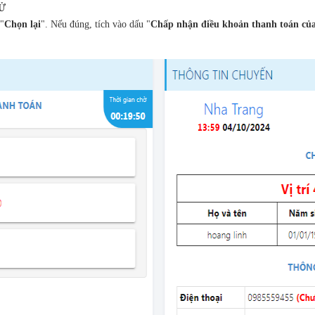
Ử
 "
Chọn lại
". Nếu đúng, tích vào dấu "
Chấp nhận điều khoản thanh toán của