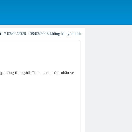
/03/2026 không khuyến khích khách hàng đặt online1, Vị trí và giá có thể phát
ập thông tin người đi. - Thanh toán, nhận vé