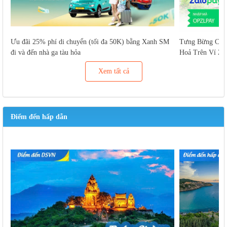
Ưu đãi 25% phí di chuyển (tối đa 50K) bằng Xanh SM
Tưng Bừng Cuố
đi và đến nhà ga tàu hỏa
Hoả Trên Ví Za
Xem tất cả
Điểm đến hấp dẫn