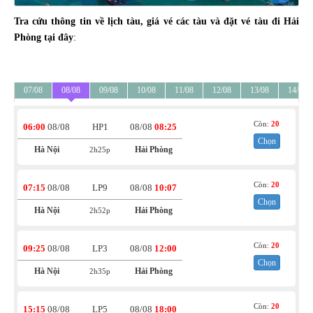
Tra cứu thông tin về lịch tàu, giá vé các tàu và đặt vé tàu đi Hải
Phòng tại đây
:
07/08
08/08
09/08
10/08
11/08
12/08
13/08
14/08
Còn:
20
06:00
08/08
HP1
08/08
08:25
Chọn
Hà Nội
Hải Phòng
2h25p
Còn:
20
07:15
08/08
LP9
08/08
10:07
Chọn
Hà Nội
Hải Phòng
2h52p
Còn:
20
09:25
08/08
LP3
08/08
12:00
Chọn
Hà Nội
Hải Phòng
2h35p
Còn:
20
15:15
08/08
LP5
08/08
18:00