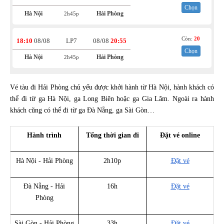
Chọn
Hà Nội
Hải Phòng
2h45p
Còn:
20
18:10
08/08
LP7
08/08
20:55
Chọn
Hà Nội
Hải Phòng
2h45p
Vé tàu đi Hải Phòng chủ yếu được khởi hành từ Hà Nội, hành khách có
thể đi từ ga Hà Nội, ga Long Biên hoặc ga Gia Lâm. Ngoài ra hành
khách cũng có thể đi từ ga Đà Nẵng, ga Sài Gòn…
Hành trình
Tổng thời gian đi
Đặt vé online
Hà Nội - Hải Phòng
2h10p
Đặt vé
Đà Nẵng - Hải
16h
Đặt vé
Phòng
Sài Gòn - Hải Phòng
33h
Đặt vé