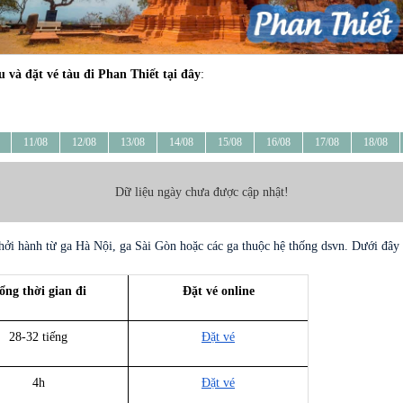
àu và đặt vé tàu đi Phan Thiết tại đây
:
11/08
12/08
13/08
14/08
15/08
16/08
17/08
18/08
Dữ liệu ngày chưa được cập nhật!
hởi hành từ ga Hà Nội, ga Sài Gòn hoặc các ga thuộc hệ thống dsvn. Dưới đây 
ổng thời gian đi
Đặt vé online
28-32 tiếng
Đặt vé
4h
Đặt vé