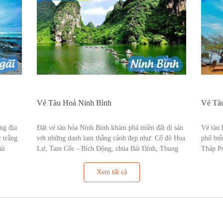
Vé Tàu Hoả Ninh Bình
Vé Tàu
ng địa
Đặt vé tàu hỏa Ninh Bình khám phá miền đất di sản
Vé tàu 
 trắng
với những danh lam thắng cảnh đẹp như: Cố đô Hoa
phố biể
úi
Lư, Tam Cốc - Bích Động, chùa Bái Đính, Thung
Tháp P
Nham…
Thanh, 
Xem tất cả