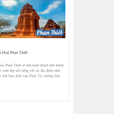
 Hoả Phan Thiết
hòa Phan Thiết sẽ đưa hành khách đến thành
n xinh đẹp nổi tiếng với các địa điểm như:
o Sah Inư, dinh vạn Thuỷ Tú, trường Dục
lâu đài rượu vang, Bàu Trắng...