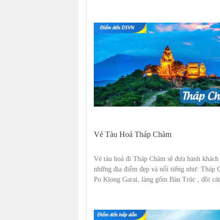
Vé Tàu Hoả Tháp Chàm
Vé tàu hoả đi Tháp Chàm sẽ đưa hành khách
những địa điểm đẹp và nổi tiếng như: Tháp
Po Klong Garai, làng gốm Bàu Trúc , đồi c
Cương, biển Ninh Chữ, chùa Sùng Ân...