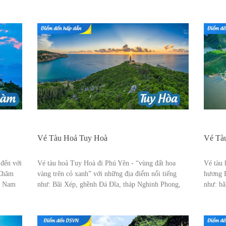
Vé Tàu Hoả Tuy Hoà
Vé Tà
 đến với
Vé tàu hoả Tuy Hoà đi Phú Yên - “vùng đất hoa
Vé tàu 
 Chăm
vàng trên cỏ xanh” với những địa điểm nổi tiếng
hương 
át Nam
như: Bãi Xép, ghềnh Đá Đĩa, tháp Nghinh Phong,
như: bã
mũi Điện, núi Chóp Chài, bãi Môn...
Vinh, 