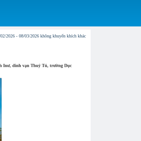
26 không khuyến khích khách hàng đặt online1, Vị trí và giá có thể phát sinh 
ah Inư, dinh vạn Thuỷ Tú, trường Dục