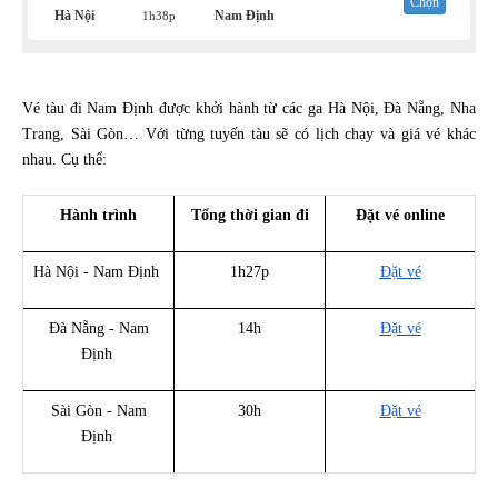
Chọn
Hà Nội
Nam Định
1h38p
Vé tàu đi Nam Định được khởi hành từ các ga Hà Nội, Đà Nẵng, Nha
Trang, Sài Gòn… Với từng tuyến tàu sẽ có lịch chạy và giá vé khác
nhau. Cụ thể:
Hành trình
Tổng thời gian đi
Đặt vé online
Hà Nội - Nam Định
1h27p
Đặt vé
Đà Nẵng - Nam
14h
Đặt vé
Định
Sài Gòn - Nam
30h
Đặt vé
Định