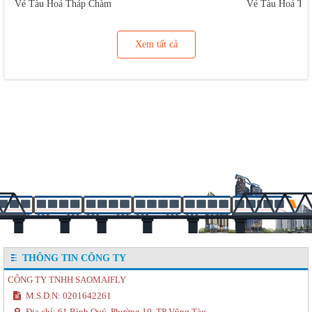
Vé Tàu Hoả Tháp Chàm
Vé Tàu Hoả Tu
Xem tất cả
THÔNG TIN CÔNG TY
CÔNG TY TNHH SAOMAIFLY
M.S.D.N: 0201642261
Địa chỉ:
61 Bình Quý, Phường 10, TP Vũng Tàu