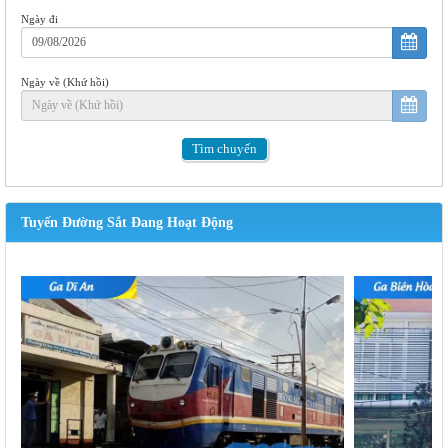
Ngày đi
Ngày về (Khứ hồi)
Tìm
chuyến
Tuyến Đường Sắt Đang Hoạt Động