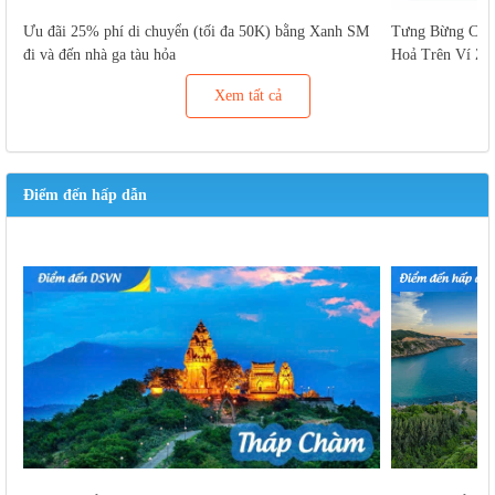
Ưu đãi 25% phí di chuyển (tối đa 50K) bằng Xanh SM
Tưng Bừng Cuố
đi và đến nhà ga tàu hỏa
Hoả Trên Ví Za
Xem tất cả
Điểm đến hấp dẫn