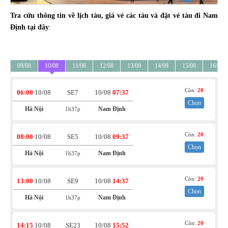
Tra cứu thông tin về lịch tàu, giá vé các tàu và đặt vé tàu đi Nam
Định tại đây
:
09/08
10/08
11/08
12/08
13/08
14/08
15/08
16/08
Còn:
20
06:00
10/08
SE7
10/08
07:37
Chọn
Hà Nội
Nam Định
1h37p
Còn:
20
08:00
10/08
SE5
10/08
09:37
Chọn
Hà Nội
Nam Định
1h37p
Còn:
20
13:00
10/08
SE9
10/08
14:37
Chọn
Hà Nội
Nam Định
1h37p
Còn:
20
14:15
10/08
SE23
10/08
15:52