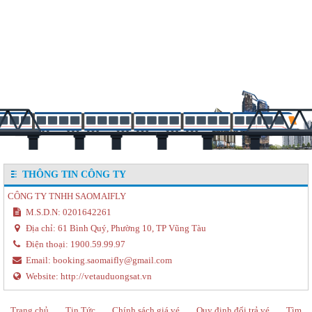
THÔNG TIN CÔNG TY
CÔNG TY TNHH SAOMAIFLY
M.S.D.N: 0201642261
Địa chỉ:
61 Bình Quý, Phường 10, TP Vũng Tàu
Điện thoại:
1900.59.99.97
Email:
booking.saomaifly@gmail.com
Website:
http://vetauduongsat.vn
Trang chủ
Tin Tức
Chính sách giá vé
Quy định đổi trả vé
Tìm