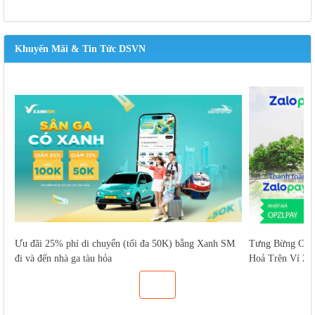
Khuyến Mãi & Tin Tức DSVN
Ưu đãi 25% phí di chuyển (tối đa 50K) bằng Xanh SM
Tưng Bừng Cuố
đi và đến nhà ga tàu hỏa
Hoả Trên Ví Za