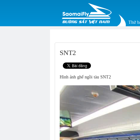
Thứ bả
SNT2
Hình ảnh ghế ngồi tàu SNT2