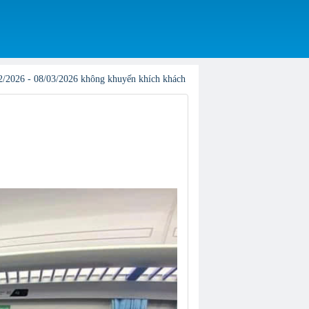
 khuyến khích khách hàng đặt online1, Vị trí và giá có thể phát sinh phụ thu, 