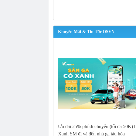
Khuyến Mãi & Tin Tức DSVN
Ưu đãi 25% phí di chuyển (tối đa 50K) 
Xanh SM đi và đến nhà ga tàu hỏa