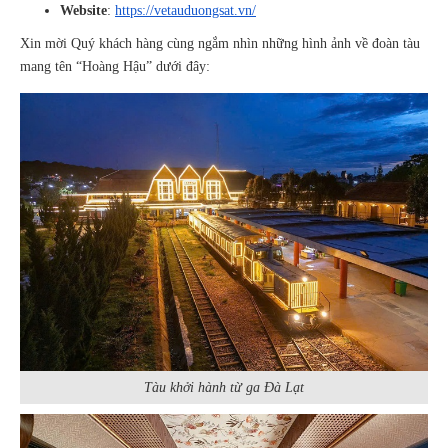
Website
:
https://vetauduongsat.vn/
Xin mời Quý khách hàng cùng ngắm nhìn những hình ảnh về đoàn tàu
mang tên “Hoàng Hậu” dưới đây:
Tàu khởi hành từ ga Đà Lạt