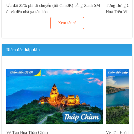
Ưu đãi 25% phí di chuyển (tối đa 50K) bằng Xanh SM
Tưng Bừng Cuố
đi và đến nhà ga tàu hỏa
Hoả Trên Ví Za
Xem tất cả
Điểm đến hấp dẫn
Vé Tàu Hoả Tháp Chàm
Vé Tàu Hoả Tu