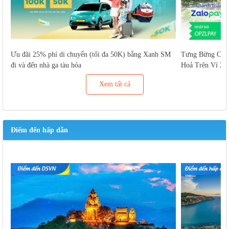
Ưu đãi 25% phí di chuyển (tối đa 50K) bằng Xanh SM
Tưng Bừng Cuố
đi và đến nhà ga tàu hỏa
Hoả Trên Ví Za
Xem tất cả
Điểm đến hấp dẫn