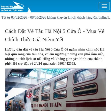
Togg
navi
03/02/2026 - 08/03/2026 không khuyến khích khách hàng đặt online1, Vị trí và 
Cách Đặt Vé Tàu Hà Nội 5 Cửa Ô - Mua Vé
Chính Thức Giá Niêm Yết
Hướng dẫn đặt vé tàu Hà Nội 5 Cửa Ô để ngắm nhìn cảnh sắc Hà
Nội qua song cửa tàu hỏa, chiêm ngưỡng những con phố sầm uất,
những di tích lịch sử nổi tiếng và không gian yên bình của thành
phố. Hỗ trợ đặt vé 24/24 qua zalo: 0901442555.