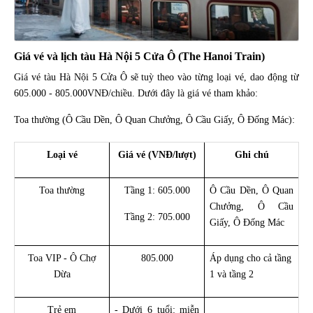
Giá vé và lịch tàu Hà Nội 5 Cửa Ô (The Hanoi Train)
Giá vé tàu Hà Nội 5 Cửa Ô sẽ tuỳ theo vào từng loại vé, dao động từ
605.000 - 805.000VNĐ/chiều. Dưới đây là giá vé tham khảo:
Toa thường (Ô Cầu Dền, Ô Quan Chưởng, Ô Cầu Giấy, Ô Đống Mác):
Loại vé
Giá vé (VNĐ/lượt)
Ghi chú
Toa thường
Tầng 1: 605.000
Ô Cầu Dền, Ô Quan
Chưởng, Ô Cầu
Tầng 2: 705.000
Giấy, Ô Đống Mác
Toa VIP - Ô Chợ
805.000
Áp dụng cho cả tầng
Dừa
1 và tầng 2
Trẻ em
- Dưới 6 tuổi: miễn