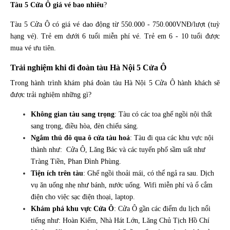
Tàu 5 Cửa Ô giá vé bao nhiêu
?
Tàu 5 Cửa Ô có giá vé dao động từ 550.000 - 750.000VNĐ/lượt (tuỳ
hạng vé). Trẻ em dưới 6 tuổi miễn phí vé. Trẻ em 6 - 10 tuổi được
mua vé ưu tiên.
Trải nghiệm khi đi đoàn tàu Hà Nội 5 Cửa Ô
Trong hành trình khám phá đoàn tàu Hà Nội 5 Cửa Ô hành khách sẽ
được trải nghiệm những gì?
Không gian tàu sang trọng
: Tàu có các toa ghế ngồi nội thất
sang trọng, điều hòa, đèn chiếu sáng.
Ngắm thủ đô qua ô cửa tàu hoả
: Tàu đi qua các khu vực nội
thành như: Cửa Ô, Lăng Bác và các tuyến phố sầm uất như
Tràng Tiền, Phan Đình Phùng.
Tiện ích trên tàu
: Ghế ngồi thoải mái, có thể ngả ra sau. Dịch
vụ ăn uống nhẹ như bánh, nước uống. Wifi miễn phí và ổ cắm
điện cho việc sạc điện thoại, laptop.
Khám phá khu vực Cửa Ô
: Cửa Ô gần các điểm du lịch nổi
tiếng như: Hoàn Kiếm, Nhà Hát Lớn, Lăng Chủ Tịch Hồ Chí