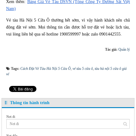
Xem thêm:
Bảng Giá Vé Tàu DSVN (Tổng Công Ty Đường Sắt Việt
Nam)
Vé tàu Hà Nội 5 Cửa Ô thường hết sớm, vì vậy hành khách nên chủ
động đặt vé sớm. Mọi thông tin cần được hỗ trợ đặt vé hoặc lịch tàu,
vui lòng liên hệ qua số hotline 1900599997 hoặc zalo 0901442555.
Tác giả:
Quản lý
Tags:
Cách Đặt Vé Tàu Hà Nội 5 Cửa Ô
,
vé tàu 5 cửa ô
,
tàu hà nội 5 cửa ô giá
vé
Thông tin hành trình
Nơi đi
Nơi đến