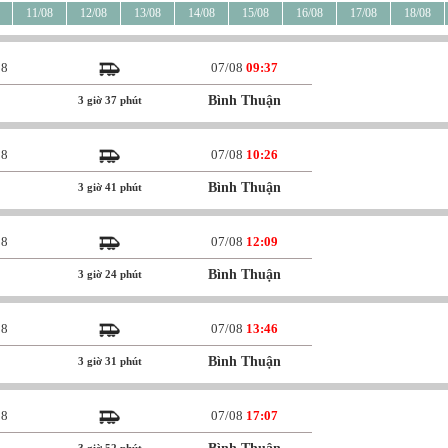
11/08
12/08
13/08
14/08
15/08
16/08
17/08
18/08
08
07/08
09:37
Bình Thuận
3 giờ 37 phút
08
07/08
10:26
Bình Thuận
3 giờ 41 phút
08
07/08
12:09
Bình Thuận
3 giờ 24 phút
08
07/08
13:46
Bình Thuận
3 giờ 31 phút
08
07/08
17:07