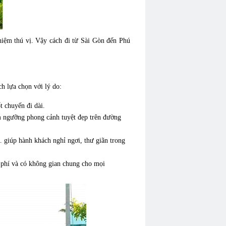
hiệm thú vị. Vậy cách đi từ Sài Gòn đến Phú
ách lựa chọn với lý do:
ốt chuyến đi dài.
êm ngưỡng phong cảnh tuyệt đẹp trên đường
… giúp hành khách nghỉ ngơi, thư giãn trong
i phí và có không gian chung cho mọi