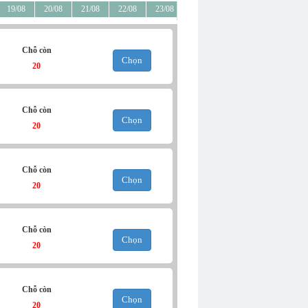
19/08
20/08
21/08
22/08
23/08
24/08
25/08
26/08
2
Chỗ còn
Chọn
20
Chỗ còn
Chọn
20
Chỗ còn
Chọn
20
Chỗ còn
Chọn
20
Chỗ còn
Chọn
20