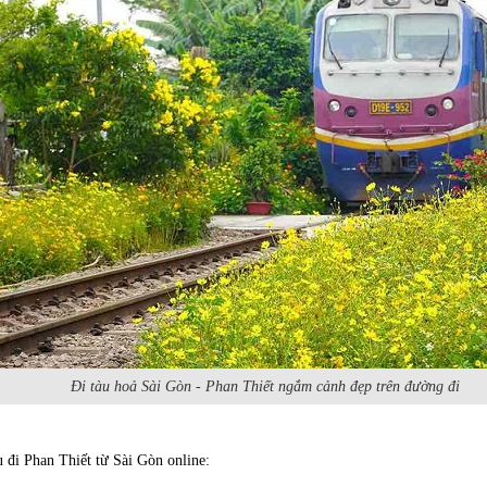
Đi tàu hoả Sài Gòn - Phan Thiết ngắm cảnh đẹp trên đường đi
t
àu đi Phan Thiết từ Sài Gòn online: