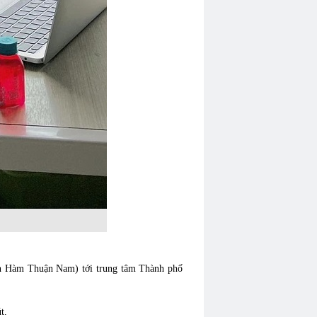
ện Hàm Thuận Nam) tới trung tâm Thành phố
út.