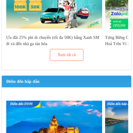
Ưu đãi 25% phí di chuyển (tối đa 50K) bằng Xanh SM
Tưng Bừng Cuố
đi và đến nhà ga tàu hỏa
Hoả Trên Ví Za
Xem tất cả
Điểm đến hấp dẫn