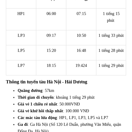
HP1
06:00
07:15
1 tiếng 15
phút
LP3
09:17
10:50
1 tiếng 33 phút
LP5
15:20
16:48
1 tiếng 28 phút
LP7
18:15
19:424
1 tiếng 29 phút
Thông tin tuyến tàu Hà Nội - Hải Dương
Quãng đường
: 57km
Thời gian di chuyển
: khoảng 1 tiếng 29 phút
Giá vé 1 chiều rẻ nhất
: 50.000VNĐ
Giá vé khứ hồi thấp nhất
: 100.000 VNĐ
Các mác tàu lửa động
: HP1, LP1, LP3, LP5 và LP7
Ga đi
: Ga Hà Nội (Số 120 Lê Duẩn, phường Văn Miếu, quận
Đống Đa, Hà Nội)