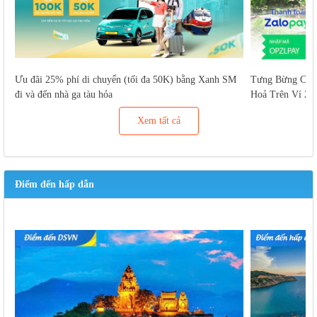
Ưu đãi 25% phí di chuyển (tối đa 50K) bằng Xanh SM
Tưng Bừng Cuố
đi và đến nhà ga tàu hỏa
Hoả Trên Ví Za
Xem tất cả
Điểm đến hấp dẫn