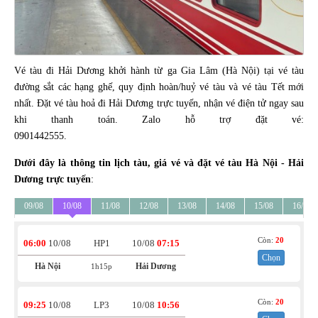
Vé tàu đi Hải Dương khởi hành từ ga Gia Lâm (Hà Nội) tại vé tàu
đường sắt các hạng ghế, quy định hoàn/huỷ vé tàu và vé tàu Tết mới
nhất. Đặt vé tàu hoả đi Hải Dương trực tuyến, nhận vé điện tử ngay sau
khi thanh toán. Zalo hỗ trợ đặt vé:
0901442555.
Dưới đây là thông tin lịch tàu, giá vé và đặt vé tàu Hà Nội - Hải
Dương trực tuyến
:
09/08
10/08
11/08
12/08
13/08
14/08
15/08
16/08
Còn:
20
06:00
10/08
HP1
10/08
07:15
Chọn
Hà Nội
Hải Dương
1h15p
Còn:
20
09:25
10/08
LP3
10/08
10:56