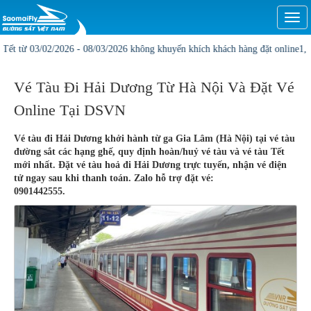
Togg
navi
2/2026 - 08/03/2026 không khuyến khích khách hàng đặt online1, Vị trí và giá 
Vé Tàu Đi Hải Dương Từ Hà Nội Và Đặt Vé
Online Tại DSVN
Vé tàu đi Hải Dương khởi hành từ ga Gia Lâm (Hà Nội) tại vé tàu
đường sắt các hạng ghế, quy định hoàn/huỷ vé tàu và vé tàu Tết
mới nhất. Đặt vé tàu hoả đi Hải Dương trực tuyến, nhận vé điện
tử ngay sau khi thanh toán. Zalo hỗ trợ đặt vé:
0901442555.