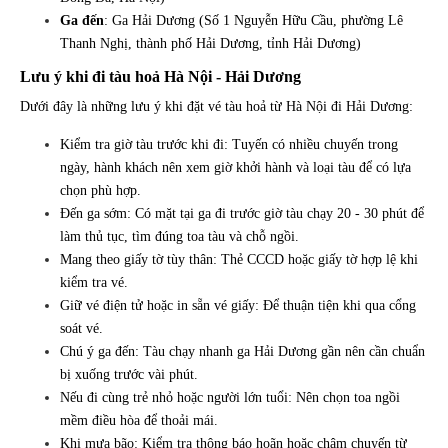
Ga đến
: Ga Hải Dương (Số 1 Nguyễn Hữu Cầu, phường Lê
Thanh Nghị, thành phố Hải Dương, tỉnh Hải Dương)
Lưu ý khi đi tàu hoả Hà Nội - Hải Dương
Dưới đây là những lưu ý khi đặt vé tàu hoả từ Hà Nội đi Hải Dương:
Kiểm tra giờ tàu trước khi đi: Tuyến có nhiều chuyến trong
ngày, hành khách nên xem giờ khởi hành và loại tàu để có lựa
chọn phù hợp.
Đến ga sớm: Có mặt tại ga đi trước giờ tàu chạy 20 - 30 phút để
làm thủ tục, tìm đúng toa tàu và chỗ ngồi.
Mang theo giấy tờ tùy thân: Thẻ CCCD hoặc giấy tờ hợp lệ khi
kiểm tra vé.
Giữ vé điện tử hoặc in sẵn vé giấy: Để thuận tiện khi qua cổng
soát vé.
Chú ý ga đến: Tàu chạy nhanh ga Hải Dương gần nên cần chuẩn
bị xuống trước vài phút.
Nếu đi cùng trẻ nhỏ hoặc người lớn tuổi: Nên chọn toa ngồi
mềm điều hòa để thoải mái.
Khi mưa bão: Kiểm tra thông báo hoãn hoặc chậm chuyến từ