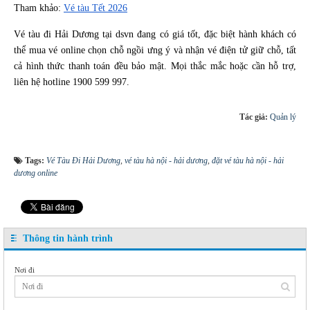
Tham khảo:
Vé tàu Tết 2026
Vé tàu đi Hải Dương tại dsvn đang có giá tốt, đặc biệt hành khách có
thể mua vé online chọn chỗ ngồi ưng ý và nhận vé điện tử giữ chỗ, tất
cả hình thức thanh toán đều bảo mật. Mọi thắc mắc hoặc cần hỗ trợ,
liên hệ hotline 1900 599 997.
Tác giả:
Quản lý
Tags:
Vé Tàu Đi Hải Dương
,
vé tàu hà nội - hải dương
,
đặt vé tàu hà nội - hải
dương online
Thông tin hành trình
Nơi đi