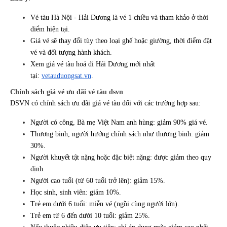
Vé tàu Hà Nội - Hải Dương là vé 1 chiều và tham khảo ở thời
điểm hiện tại.
Giá vé sẽ thay đổi tùy theo loại ghế hoặc giường, thời điểm đặt
vé và đối tượng hành khách.
Xem giá vé tàu hoả đi Hải Dương mới nhất
tại:
vetauduongsat.vn
.
Chính sách giá vé ưu đãi vé tàu dsvn
DSVN có chính sách ưu đãi giá vé tàu đối với các trường hợp sau:
Người có công, Bà mẹ Việt Nam anh hùng: giảm 90% giá vé.
Thương binh, người hưởng chính sách như thương binh: giảm
30%.
Người khuyết tật nặng hoặc đặc biệt nặng: được giảm theo quy
định.
Người cao tuổi (từ 60 tuổi trở lên): giảm 15%.
Học sinh, sinh viên: giảm 10%.
Trẻ em dưới 6 tuổi: miễn vé (ngồi cùng người lớn).
Trẻ em từ 6 đến dưới 10 tuổi: giảm 25%.