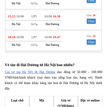
Chọn
Hà Nội
Hải Dương
1h31p
Còn:
20
15:15
10/08
LP5
10/08
16:50
Chọn
Hà Nội
Hải Dương
1h35p
Còn:
20
18:10
10/08
LP7
10/08
19:47
Chọn
Hà Nội
Hải Dương
1h37p
Vé tàu đi Hải Dương từ Hà Nội bao nhiêu?
Giá vé tàu Hà Nội đi Hải Dương
dao động từ 50.000 - 100.000
VNĐ/lượt/hành khách (tuỳ theo vào từng loại tàu, hạng vé). Hành
khách có thể tham khảo bảng tàu hoả đi Hải Dương từ Hà Nội dưới
đây:
Loại chỗ
Mã
Giá vé
Đặt vé online
(VNĐ/lượt)