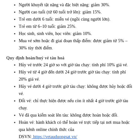
Người khuyết tật nặng và đặc biệt nặng: giảm 30%.
Người cao tuổi (từ 60 tuổi trở lên): giảm 15%.
Trẻ em dưới 6 tuổi: miễn vé (ngồi cùng người lớn).
Trẻ em từ 6–10 tuổi: giảm 25%.
Học sinh, sinh viên, học viên: giảm 10%.
Mua vé sớm hoặc đi giai đoạn thấp điểm: được giảm từ 5% –
30% tùy thời điểm.
Quy định hoàn/huỷ vé tàu hoả
Hủy vé trước 24 giờ so với giờ tàu chạy: tính phí 10% giá vé.
Hủy vé từ 4 giờ đến dưới 24 giờ trước giờ tàu chạy: tính phí
20% giá vé.
Hủy vé dưới 4 giờ trước giờ tàu chạy: không được hủy hoặc đổi
vé.
Đổi vé: chỉ thực hiện được nếu còn ít nhất 4 giờ trước giờ tàu
chạy.
Vé đã qua kiểm soát lên tàu: không được hoàn hoặc đổi.
Hoàn vé: hành khách có thể hoàn vé trực tiếp tại nơi mua hoặc
qua kênh online chính thức của
DSVN:
https://vetauduongsat.vn/