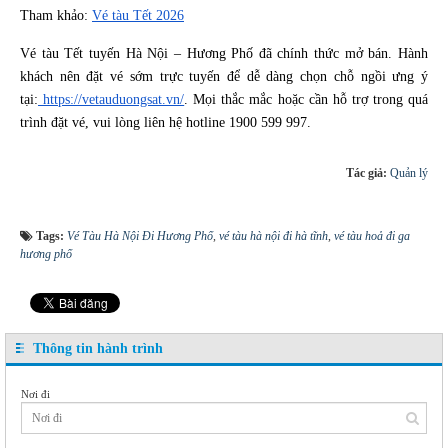
Tham khảo:
Vé tàu Tết 2026
Vé tàu Tết tuyến Hà Nội – Hương Phố đã chính thức mở bán. Hành
khách nên đặt vé sớm trực tuyến để dễ dàng chọn chỗ ngồi ưng ý
tại:
https://vetauduongsat.vn/
. Mọi thắc mắc hoặc cần hỗ trợ trong quá
trình đặt vé, vui lòng liên hệ hotline 1900 599 997.
Tác giả:
Quản lý
Tags:
Vé Tàu Hà Nội Đi Hương Phố
,
vé tàu hà nội đi hà tĩnh
,
vé tàu hoả đi ga
hương phố
Thông tin hành trình
Nơi đi