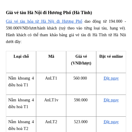
Giá vé tàu Hà Nội đi Hương Phố (Hà Tĩnh)
Giá vé tàu hỏa từ Hà Nội đi Hương Phố
dao động từ 194.000 -
590.000VNĐ/lượt/hành khách (tuỳ theo vào từng loại tàu, hạng vé).
Hành khách có thể tham khảo bảng giá vé tàu đi Hà Tĩnh từ Hà Nội
dưới đây:
Loại chỗ
Mã
Giá vé
Đặt vé online
(VNĐ/lượt)
Nằm khoang 4
AnLT1
560.000
Đặt ngay
điều hoà T1
Nằm khoang 4
AnLT1v
590.000
Đặt ngay
điều hoà T1
Nằm khoang 4
AnLT2
523.000
Đặt ngay
điều hoà T2