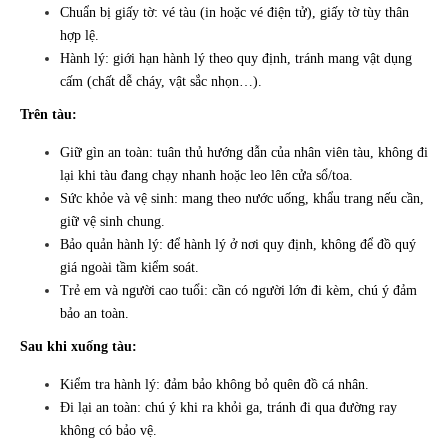
Chuẩn bị giấy tờ: vé tàu (in hoặc vé điện tử), giấy tờ tùy thân
hợp lệ.
Hành lý: giới hạn hành lý theo quy định, tránh mang vật dụng
cấm (chất dễ cháy, vật sắc nhọn…).
Trên tàu:
Giữ gìn an toàn: tuân thủ hướng dẫn của nhân viên tàu, không đi
lại khi tàu đang chạy nhanh hoặc leo lên cửa sổ/toa.
Sức khỏe và vệ sinh: mang theo nước uống, khẩu trang nếu cần,
giữ vệ sinh chung.
Bảo quản hành lý: để hành lý ở nơi quy định, không để đồ quý
giá ngoài tầm kiểm soát.
Trẻ em và người cao tuổi: cần có người lớn đi kèm, chú ý đảm
bảo an toàn.
Sau khi xuống tàu:
Kiểm tra hành lý: đảm bảo không bỏ quên đồ cá nhân.
Đi lại an toàn: chú ý khi ra khỏi ga, tránh đi qua đường ray
không có bảo vệ.