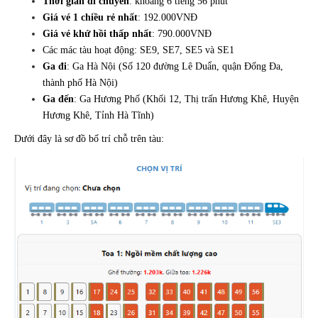
Thời gian di chuyển
: khoảng 6 tiếng 56 phút
Giá vé 1 chiều rẻ nhất
: 192.000VNĐ
Giá vé khứ hồi thấp nhất
: 790.000VNĐ
Các mác tàu hoạt động: SE9, SE7, SE5 và SE1
Ga đi
: Ga Hà Nội (Số 120 đường Lê Duẩn, quận Đống Đa,
thành phố Hà Nội)
Ga đến
: Ga Hương Phố (Khối 12, Thị trấn Hương Khê, Huyện
Hương Khê, Tỉnh Hà Tĩnh)
Dưới đây là sơ đồ bố trí chỗ trên tàu: