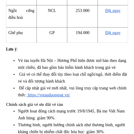
Ngồi cứng
NCL
253.000
Đặt ngay
điều hoà
Ghế phụ
GP
194.000
Đặt ngay
Lưu ý
:
Vé tàu tuyến Hà Nội – Hương Phố hiện được mở bán theo dạng
một chiều, đã bao gồm bảo hiểm hành khách trong giá vé.
Giá vé có thể thay đổi tùy theo loại chỗ ngồi/ngủ, thời điểm đặt
vé và đối tượng hành khách.
Để cập nhật giá vé mới nhất, vui lòng truy cập trang web chính
thức:
https://vetauduongsat.vn/
Chính sách giá vé ưu đãi vé tàu
Người hoạt động cách mạng trước 19/8/1945, Bà mẹ Việt Nam
Anh hùng: giảm 90%.
Thương binh, người hưởng chính sách như thương binh, người
kháng chiến bị nhiễm chất độc hóa học: giảm 30%.