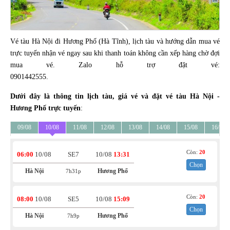
Vé tàu Hà Nội đi Hương Phố (Hà Tĩnh), lịch tàu và hướng dẫn mua vé
trực tuyến nhận vé ngay sau khi thanh toán không cần xếp hàng chờ đợi
mua vé. Zalo hỗ trợ đặt vé:
0901442555.
Dưới đây là thông tin lịch tàu, giá vé và đặt vé tàu Hà Nội -
Hương Phố trực tuyến
:
09/08
10/08
11/08
12/08
13/08
14/08
15/08
16/08
Còn:
20
06:00
10/08
SE7
10/08
13:31
Chọn
Hà Nội
Hương Phố
7h31p
Còn:
20
08:00
10/08
SE5
10/08
15:09
Chọn
Hà Nội
Hương Phố
7h9p