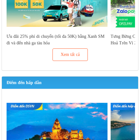
Ưu đãi 25% phí di chuyển (tối đa 50K) bằng Xanh SM
Tưng Bừng Cuố
đi và đến nhà ga tàu hỏa
Hoả Trên Ví Za
Xem tất cả
Điểm đến hấp dẫn