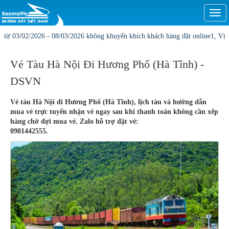
Togg
navi
26 - 08/03/2026 không khuyến khích khách hàng đặt online1, Vị trí và giá có th
Vé Tàu Hà Nội Đi Hương Phố (Hà Tĩnh) -
DSVN
Vé tàu Hà Nội đi Hương Phố (Hà Tĩnh), lịch tàu và hướng dẫn
mua vé trực tuyến nhận vé ngay sau khi thanh toán không cần xếp
hàng chờ đợi mua vé. Zalo hỗ trợ đặt vé:
0901442555.