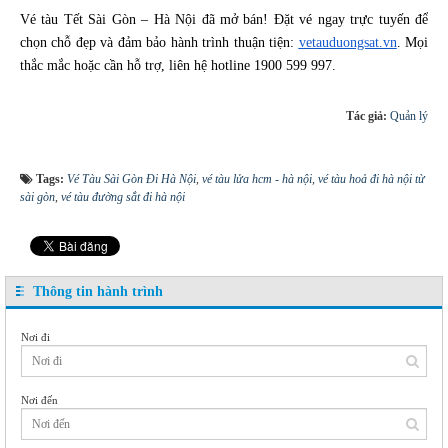
Vé tàu Tết Sài Gòn – Hà Nội đã mở bán! Đặt vé ngay trực tuyến để
chọn chỗ đẹp và đảm bảo hành trình thuận tiện:
vetauduongsat.vn
. Mọi
thắc mắc hoặc cần hỗ trợ, liên hệ hotline 1900 599 997.
Tác giả:
Quản lý
Tags:
Vé Tàu Sài Gòn Đi Hà Nội
,
vé tàu lửa hcm - hà nội
,
vé tàu hoả đi hà nội từ
sài gòn
,
vé tàu đường sắt đi hà nội
Thông tin hành trình
Nơi đi
Nơi đến