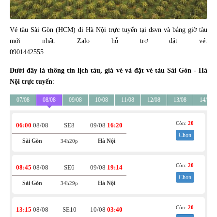
Vé tàu Sài Gòn (HCM) đi Hà Nội trực tuyến tại dsvn và bảng giờ tàu
mới nhất. Zalo hỗ trợ đặt vé:
0901442555.
Dưới đây là thông tin lịch tàu, giá vé và đặt vé tàu Sài Gòn - Hà
Nội trực tuyến
:
07/08
08/08
09/08
10/08
11/08
12/08
13/08
14/08
Còn:
20
06:00
08/08
SE8
09/08
16:20
Chọn
Sài Gòn
Hà Nội
34h20p
Còn:
20
08:45
08/08
SE6
09/08
19:14
Chọn
Sài Gòn
Hà Nội
34h29p
Còn:
20
13:15
08/08
SE10
10/08
03:40