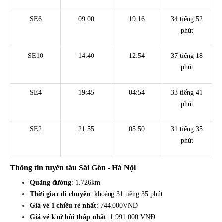
SE6
09:00
19:16
34 tiếng 52
phút
SE10
14:40
12:54
37 tiếng 18
phút
SE4
19:45
04:54
33 tiếng 41
phút
SE2
21:55
05:50
31 tiếng 35
phút
Thông tin tuyến tàu Sài Gòn - Hà Nội
Quãng đường
: 1.726km
Thời gian di chuyển
: khoảng 31 tiếng 35 phút
Giá vé 1 chiều rẻ nhất
: 744.000VNĐ
Giá vé khứ hồi thấp nhất
: 1.991.000 VNĐ