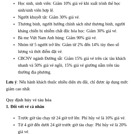
Học sinh, sinh viên: Giảm 10% giá vé khi xuất trình thẻ học
sinh/sinh viên hợp lệ.
Người khuyết tật: Giảm 30% giá vé.
Thương binh, người hưởng chính sách như thương binh, người
kháng chiến bị nhiễm chất độc hóa học: Giảm 30% giá vé.
Bà mẹ Việt Nam Anh hùng: Giảm 90% giá vé.
Nhóm từ 5 người trở lên: Giảm từ 2% đến 14% tùy theo số
lượng và thời điểm đặt vé.
CBCNV ngành Đường sắt: Giảm 15% giá vé trên các tàu khách
nhanh và 50% giá vé ngồi, 15% giá vé giường nằm trên tàu
thường địa phương.
Lưu ý
: Nếu hành khách thuộc nhiều diện ưu đãi, chỉ được áp dụng mức
giảm cao nhất.
Quy định hủy vé tàu hỏa
1. Đối với vé cá nhân
Trước giờ tàu chạy từ 24 giờ trở lên: Phí hủy vé là 10% giá vé.
Từ 4 giờ đến dưới 24 giờ trước giờ tàu chạy: Phí hủy vé là 20%
giá vé.