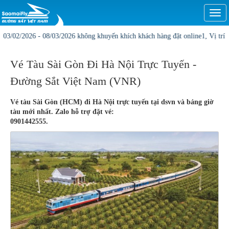
Togg
navi
- 08/03/2026 không khuyến khích khách hàng đặt online1, Vị trí và giá có thể 
Vé Tàu Sài Gòn Đi Hà Nội Trực Tuyến -
Đường Sắt Việt Nam (VNR)
Vé tàu Sài Gòn (HCM) đi Hà Nội trực tuyến tại dsvn và bảng giờ
tàu mới nhất. Zalo hỗ trợ đặt vé:
0901442555.