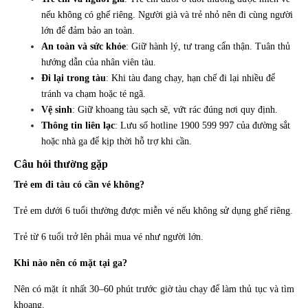
nếu không có ghế riêng. Người già và trẻ nhỏ nên đi cùng người
lớn để đảm bảo an toàn.
An toàn và sức khỏe
: Giữ hành lý, tư trang cẩn thận. Tuân thủ
hướng dẫn của nhân viên tàu.
Đi lại trong tàu
: Khi tàu đang chạy, hạn chế đi lại nhiều để
tránh va chạm hoặc té ngã.
Vệ sinh
: Giữ khoang tàu sạch sẽ, vứt rác đúng nơi quy định.
Thông tin liên lạc
: Lưu số hotline 1900 599 997 của đường sắt
hoặc nhà ga để kịp thời hỗ trợ khi cần.
Câu hỏi thường gặp
Trẻ em đi tàu có cần vé không?
Trẻ em dưới 6 tuổi thường được miễn vé nếu không sử dụng ghế riêng.
Trẻ từ 6 tuổi trở lên phải mua vé như người lớn.
Khi nào nên có mặt tại ga?
Nên có mặt ít nhất 30–60 phút trước giờ tàu chạy để làm thủ tục và tìm
khoang.