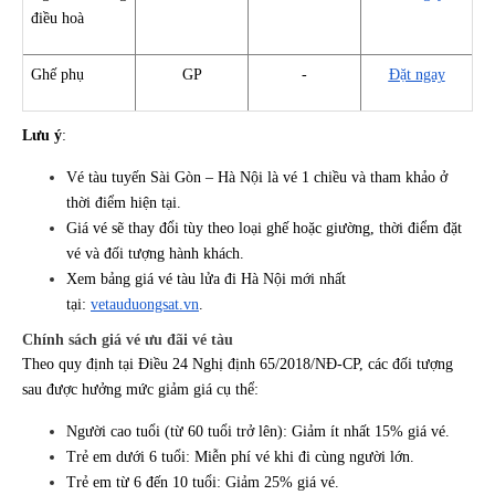
điều hoà
Ghế phụ
GP
-
Đặt ngay
Lưu ý
:
Vé tàu tuyến Sài Gòn – Hà Nội là vé 1 chiều và tham khảo ở
thời điểm hiện tại.
Giá vé sẽ thay đổi tùy theo loại ghế hoặc giường, thời điểm đặt
vé và đối tượng hành khách.
Xem bảng giá vé tàu lửa đi Hà Nội mới nhất
tại:
vetauduongsat.vn
.
Chính sách giá vé ưu đãi vé tàu
Theo quy định tại Điều 24 Nghị định 65/2018/NĐ-CP, các đối tượng
sau được hưởng mức giảm giá cụ thể:
Người cao tuổi (từ 60 tuổi trở lên): Giảm ít nhất 15% giá vé.
Trẻ em dưới 6 tuổi: Miễn phí vé khi đi cùng người lớn.
Trẻ em từ 6 đến 10 tuổi: Giảm 25% giá vé.