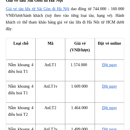
Giá vé tàu Sài Gòn đi Hà Nội
Giá vé tàu lửa từ Sài Gòn đi Hà Nội
dao động từ 744.000 - 160.000
VNĐ/lượt/hành khách (tuỳ theo vào từng loại tàu, hạng vé). Hành
khách có thể tham khảo bảng giá vé tàu lửa đi Hà Nội từ HCM dưới
đây:
Loại chỗ
Mã
Giá vé
Đặt vé online
(VNĐ/lượt)
Nằm khoang 4
AnLT1
1.574.000
Đặt ngay
điều hoà T1
Nằm khoang 4
AnLT1v
1.609.000
Đặt ngay
điều hoà T1
Nằm khoang 4
AnLT2
1.464.000
Đặt ngay
điều hoà T2
Nằm khoang 4
AnLT2v
1.499.000
Đặt ngay