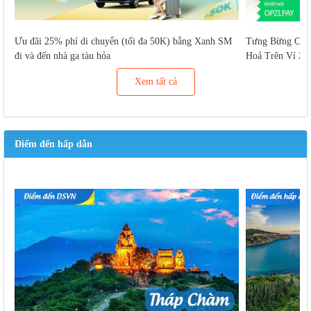
Ưu đãi 25% phí di chuyển (tối đa 50K) bằng Xanh SM
Tưng Bừng Cuố
đi và đến nhà ga tàu hỏa
Hoả Trên Ví Za
Xem tất cả
Điểm đến hấp dẫn