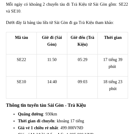
Mỗi ngày có khoảng 2 chuyến tàu đi Trà Kiệu từ Sài Gòn gồm: SE22
và SE10.
Dưới đây là bảng tàu lửa từ Sài Gòn đi ga Trà Kiệu tham khảo:
Mã tàu
Giờ đi (Sài
Giờ đến (Trà
Thời gian
Gòn)
Kiệu)
SE22
11:50
05:29
17 tiếng 39
phút
SE10
14:40
09:03
18 tiếng 23
phút
Thông tin tuyến tàu Sài Gòn - Trà Kiệu
Quãng đường
: 930km
Thời gian di chuyển
: khoảng 17 tiếng
Giá vé 1 chiều rẻ nhất
: 499.000VNĐ