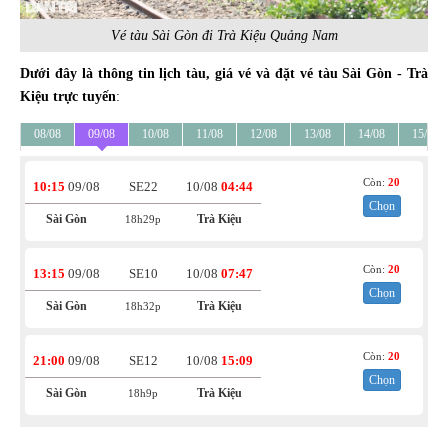
Vé tàu Sài Gòn đi Trà Kiệu Quảng Nam
Dưới đây là thông tin lịch tàu, giá vé và đặt vé tàu Sài Gòn - Trà
Kiệu trực tuyến
:
08/08
09/08
10/08
11/08
12/08
13/08
14/08
15/08
Còn:
20
10:15
09/08
SE22
10/08
04:44
Chọn
Sài Gòn
Trà Kiệu
18h29p
Còn:
20
13:15
09/08
SE10
10/08
07:47
Chọn
Sài Gòn
Trà Kiệu
18h32p
Còn:
20
21:00
09/08
SE12
10/08
15:09
Chọn
Sài Gòn
Trà Kiệu
18h9p