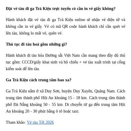
Đặt vé tàu đi ga Trà Kiệu trực tuyến có cần in vé giấy không?
Hành khách đặt vé tàu đi ga Trà Kiệu online sẽ nhận vé điện tử và
không cần in vé giấy. Vé có mã QR code hành khách chỉ cần quét vé
lên tàu, không lo mất vé, quên vé.
Thủ tục đi tàu hoả gồm những gì?
Hành khách đi tàu hỏa Đường sắt Việt Nam cần mang theo đầy đủ thủ
tục gồm: CCCD/giấy khai sinh và hộ chiếu + vé tàu xuất trình tại cổng
kiểm soát để lên tàu.
Ga Trà Kiệu cách trung tâm bao xa?
Ga Trà Kiệu nằm ở xã Duy Sơn, huyện Duy Xuyên, Quảng Nam. Cách
trung tâm thành phố Hội An khoảng 15 - 18 km. Cách trung tâm thành
phố Đà Nẵng khoảng 50 - 55 km. Di chuyển từ ga đến trung tâm Hội
An khoảng 20 - 30 phút bằng ô tô hoặc taxi.
Tham khảo:
Vé tàu Tết 2026