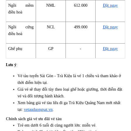
Ngồi mềm
NML
612.000
Đặt ngay
điều hoà
Ngồi cứng
NCL
499.000
Đặt ngay
điều hoà
Ghế phụ
GP
-
Đặt ngay
Lưu ý
:
Vé tàu tuyến Sài Gòn - Trà Kiệu là vé 1 chiều và tham khảo ở
thời điểm hiện tại.
Giá vé sẽ thay đổi tùy theo loại ghế hoặc giường, thời điểm đặt
vé và đối tượng hành khách.
Xem bảng giá vé tàu lửa đi ga Trà Kiệu Quảng Nam mới nhất
tại:
vetauduongsat.vn
.
Chính sách giá vé ưu đãi vé tàu
Trẻ em dưới 6 tuổi đi cùng người lớn: miễn vé.