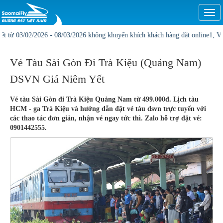
Togg
navi
/2026 - 08/03/2026 không khuyến khích khách hàng đặt online1, Vị trí và giá c
Vé Tàu Sài Gòn Đi Trà Kiệu (Quảng Nam)
DSVN Giá Niêm Yết
Vé tàu Sài Gòn đi Trà Kiệu Quảng Nam từ 499.000đ. Lịch tàu
HCM - ga Trà Kiệu và hướng dẫn đặt vé tàu dsvn trực tuyến với
các thao tác đơn giản, nhận vé ngay tức thì. Zalo hỗ trợ đặt vé:
0901442555.