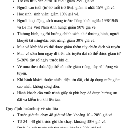
Trẻ em từ 6 đến dưới 10 tuổi: giảm 25% giá vé.
Người cao tuổi (từ 60 tuổi trở lên): giảm ít nhất 15% giá vé.
Học sinh, sinh viên: giảm 10% giá vé.
Người hoạt động cách mạng trước Tổng khởi nghĩa 19/8/1945
và Bà mẹ Việt Nam Anh hùng: giảm 90% giá vé.
Thương binh, người hưởng chính sách như thương binh, người
khuyết tật nặng/đặc biệt nặng: giảm 30% giá vé.
Mua vé khứ hồi có thể được giảm thêm tùy chiến dịch và tuyến.
Mua vé sớm hơn ngày đi trên các tuyến dài có thể được giảm từ
5–30% tùy số ngày trước khi đi.
Vé mua theo đoàn/tập thể có mức giảm riêng, tùy số lượng và
tuyến.
Khi hành khách thuộc nhiều diện ưu đãi, chỉ áp dụng mức giảm
cao nhất, không cộng dồn.
Hành khách cần xuất trình giấy tờ phù hợp để được hưởng ưu
đãi và kiểm tra khi lên tàu.
Quy định hoàn/huỷ vé tàu lửa
Trước giờ tàu chạy 48 giờ trở lên: khoảng 10 - 20% giá vé.
Từ 24 - 48 giờ trước giờ tàu chạy: khoảng 30% giá vé.