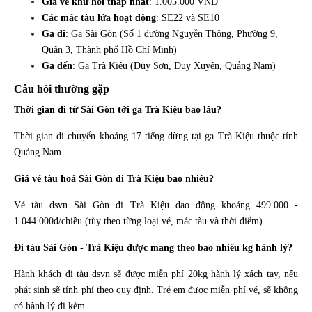
Giá vé khứ hồi thấp nhất
: 1.005.000 VNĐ
Các mác tàu lửa hoạt động
: SE22 và SE10
Ga đi
: Ga Sài Gòn (Số 1 đường Nguyễn Thông, Phường 9,
Quận 3, Thành phố Hồ Chí Minh)
Ga đến
: Ga Trà Kiệu (Duy Sơn, Duy Xuyên, Quảng Nam)
Câu hỏi thường gặp
Thời gian đi từ Sài Gòn tới ga Trà Kiệu bao lâu?
Thời gian di chuyển khoảng 17 tiếng dừng tại ga Trà Kiệu thuộc tỉnh
Quảng Nam.
Giá vé tàu hoả Sài Gòn đi Trà Kiệu bao nhiêu?
Vé tàu dsvn Sài Gòn đi Trà Kiệu dao động khoảng 499.000 -
1.044.000đ/chiều (tùy theo từng loại vé, mác tàu và thời điểm).
Đi tàu Sài Gòn - Trà Kiệu được mang theo bao nhiêu kg hành lý?
Hành khách đi tàu dsvn sẽ được miễn phí 20kg hành lý xách tay, nếu
phát sinh sẽ tính phí theo quy định. Trẻ em được miễn phí vé, sẽ không
có hành lý đi kèm.