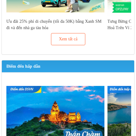
Ưu đãi 25% phí di chuyển (tối đa 50K) bằng Xanh SM
Tưng Bừng Cuố
đi và đến nhà ga tàu hỏa
Hoả Trên Ví Za
Xem tất cả
Điểm đến hấp dẫn