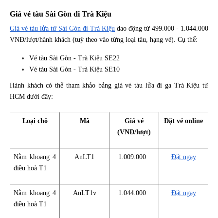
Giá vé tàu Sài Gòn đi Trà Kiệu
Giá vé tàu lửa từ Sài Gòn đi Trà Kiệu
dao động từ 499.000 - 1.044.000
VNĐ/lượt/hành khách (tuỳ theo vào từng loại tàu, hạng vé). Cụ thể:
Vé tàu Sài Gòn - Trà Kiệu SE22
Vé tàu Sài Gòn - Trà Kiệu SE10
Hành khách có thể tham khảo bảng giá vé tàu lửa đi ga Trà Kiệu từ
HCM dưới đây:
Loại chỗ
Mã
Giá vé
Đặt vé online
(VNĐ/lượt)
Nằm khoang 4
AnLT1
1.009.000
Đặt ngay
điều hoà T1
Nằm khoang 4
AnLT1v
1.044.000
Đặt ngay
điều hoà T1