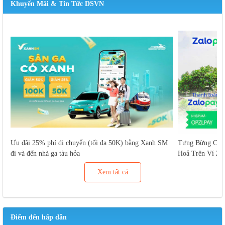
Khuyến Mãi & Tin Tức DSVN
Ưu đãi 25% phí di chuyển (tối đa 50K) bằng Xanh SM
Tưng Bừng Cuố
đi và đến nhà ga tàu hỏa
Hoả Trên Ví Za
Xem tất cả
Điểm đến hấp dẫn