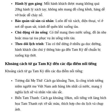
Hành lý gọn gàng
: Mỗi hành khách được mang không quá
20kg hành lý xách tay; không nên mang đồ cồng kềnh, hàng dễ
vỡ hoặc dễ cháy nổ.
Bảo quản tài sản cá nhân
: Luôn để túi xách, điện thoại, ví ở
nơi dễ quan sát; tránh để quên khi xuống tàu.
Chủ động về ăn uống
: Có thể mang theo nước uống, đồ ăn nhẹ
hoặc mua tại toa phục vụ ăn uống trên tàu.
Theo dõi lịch trình
: Tàu có thể dừng ở nhiều ga dọc đường,
hành khách cần chú ý thông báo ga đến Tam Kỳ để chuẩn bị
xuống kịp thời.
Khoảng cách từ ga Tam Kỳ đến các địa điểm nổi tiếng
Khoảng cách từ ga Tam Kỳ đến các địa điểm nổi tiếng:
Tượng đài Mẹ Thứ: Cách ga khoảng 7km, là công trình tưởng
niệm người mẹ Việt Nam anh hùng lớn nhất cả nước, mang ý
nghĩa lịch sử và nhân văn sâu sắc.
Biển Tam Thanh: Cách ga khoảng 10km, nổi tiếng với làng bích
họa Tam Thanh rực rỡ sắc màu, thích hợp cho du lịch và chụp
ảnh.