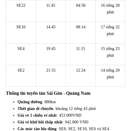
SE22
11:45
04:50
16 tiếng 28
phút
SE10
14:45
08:14
17 tiếng 32
phút
SE4
19:45
11:15
15 tiếng 23
phút
SE2
21:55
12:24
14 tiếng 29
phút
Thông tin tuyến tàu Sài Gòn - Quảng Nam
Quãng đường
: 880km
Thời gian di chuyển
: khoảng 12 tiếng 43 phút
Giá vé 1 chiều rẻ nhất
: 453.000VNĐ
Giá vé khứ hồi thấp nhất
: 942.000 VNĐ
Các mác tàu lửa động
: SE8, SE2, SE10, SE6 và SE4