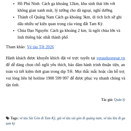
Hồ Phú Ninh: Cách ga khoảng 12km, khu sinh thái lớn với
không gian xanh mát, lý tưởng cho dã ngoại, nghỉ dưỡng.
Thành cổ Quảng Nam Cách ga khoảng 3km, di tích lịch sử ghi
dấu nhiều sự kiện quan trọng của vùng đất Tam Kỳ.
Chùa Đạo Nguyên: Cách ga khoảng 2 km, là ngôi chùa lớn và
linh thiêng bậc nhất thành phố.
Tham khảo:
Vé tàu Tết 2026
Hành khách được khuyến khích đặt vé trực tuyến tại
vetauduongsat.vn
để dễ dàng chọn chỗ ngồi yêu thích, bảo đảm hành trình thuận tiện, an
toàn và tiết kiệm thời gian trong dịp Tết. Mọi thắc mắc hoặc cần hỗ trợ,
vui lòng liên hệ hotline 1900 599 997 để được phục vụ nhanh chóng và
tận tình.
Tác giả:
Quản lý
Tags:
vé tàu Sài Gòn đi Tam Kỳ
,
giá vé tàu sài gòn đi quảng nam
,
vé tàu lửa đi ga
tam kỳ