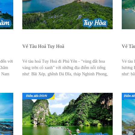
Vé Tàu Hoả Tuy Hoà
Vé Tà
 đến với
Vé tàu hoả Tuy Hoà đi Phú Yên - “vùng đất hoa
Vé tàu 
 Chăm
vàng trên cỏ xanh” với những địa điểm nổi tiếng
hương 
át Nam
như: Bãi Xép, ghềnh Đá Đĩa, tháp Nghinh Phong,
như: bã
mũi Điện, núi Chóp Chài, bãi Môn...
Vinh, 