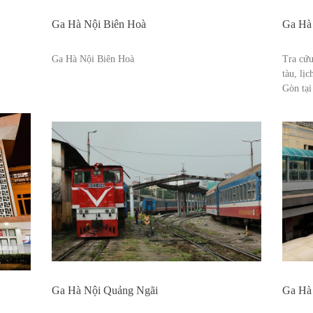
Ga Hà Nội Biên Hoà
Ga Hà
Ga Hà Nội Biên Hoà
Tra cứu
tàu, lị
Gòn tại
Ga Hà Nội Quảng Ngãi
Ga Hà