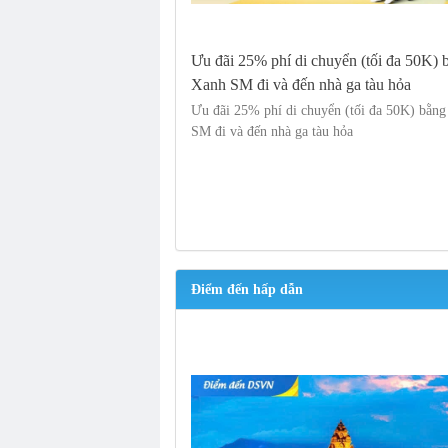
Ưu đãi 25% phí di chuyển (tối đa 50K) 
Xanh SM đi và đến nhà ga tàu hỏa
Ưu đãi 25% phí di chuyển (tối đa 50K) bằn
SM đi và đến nhà ga tàu hỏa
Điểm đến hấp dẫn