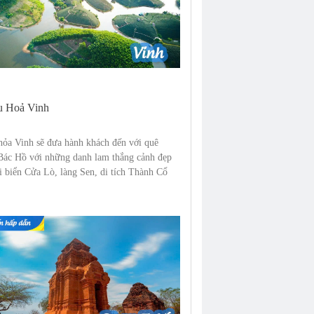
u Hoả Vinh
hỏa Vinh sẽ đưa hành khách đến với quê
Bác Hồ với những danh lam thắng cảnh đẹp
i biển Cửa Lò, làng Sen, di tích Thành Cổ
đảo Lan Châu…