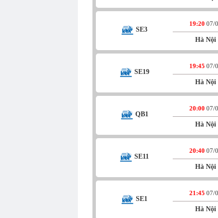
19:20
07/
SE3
Hà Nội
19:45
07/
SE19
Hà Nội
20:00
07/
QB1
Hà Nội
20:40
07/
SE11
Hà Nội
21:45
07/
SE1
Hà Nội