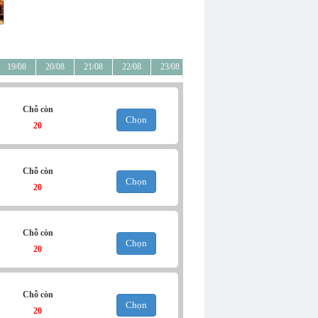
19/08
20/08
21/08
22/08
23/08
24/08
25/08
26/08
2
Chỗ còn
Chọn
20
Chỗ còn
Chọn
20
Chỗ còn
Chọn
20
Chỗ còn
Chọn
20