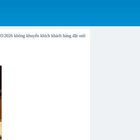
n khích khách hàng đặt online1, Vị trí và giá có thể phát sinh phụ thu, số lư