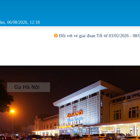
ăm, 06/08/2026, 12:18
Đối với vé giai đoạn Tết từ 03/02/2026 - 08/03/2026 không khuyế