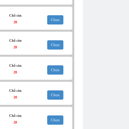
Chỗ còn
Chọn
20
Chỗ còn
Chọn
20
Chỗ còn
Chọn
20
Chỗ còn
Chọn
20
Chỗ còn
Chọn
20