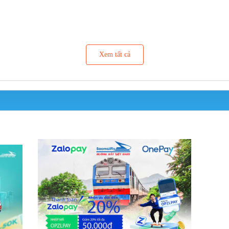
Xem tất cả