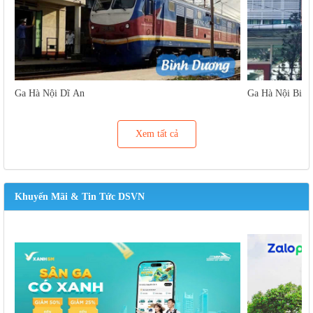
Ga Hà Nội Dĩ An
Ga Hà Nội Biên
Xem tất cả
Khuyến Mãi & Tin Tức DSVN