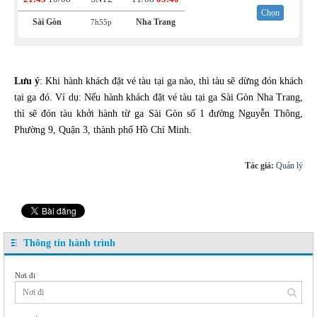
Chọn
Sài Gòn
Nha Trang
7h55p
Lưu ý
: Khi hành khách đặt vé tàu tại ga nào, thì tàu sẽ dừng đón khách
tại ga đó. Ví dụ: Nếu hành khách đặt vé tàu tại ga Sài Gòn Nha Trang,
thì sẽ đón tàu khởi hành từ ga Sài Gòn số 1 đường Nguyễn Thông,
Phường 9, Quận 3, thành phố Hồ Chí Minh.
Tác giả:
Quản lý
Thông tin hành trình
Nơi đi