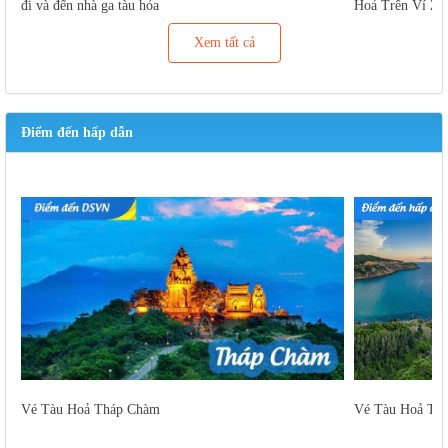
đi và đến nhà ga tàu hỏa
Hoả Trên Ví Za
Xem tất cả
Điểm đến hấp dẫn
Vé Tàu Hoả Tháp Chàm
Vé Tàu Hoả Tu