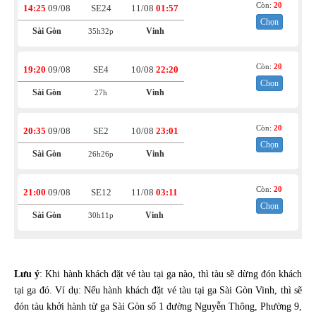
Còn:
20
14:25
09/08
SE24
11/08
01:57
Chọn
Sài Gòn
Vinh
35h32p
Còn:
20
19:20
09/08
SE4
10/08
22:20
Chọn
Sài Gòn
Vinh
27h
Còn:
20
20:35
09/08
SE2
10/08
23:01
Chọn
Sài Gòn
Vinh
26h26p
Còn:
20
21:00
09/08
SE12
11/08
03:11
Chọn
Sài Gòn
Vinh
30h11p
Lưu ý
: Khi hành khách đặt vé tàu tại ga nào, thì tàu sẽ dừng đón khách
tại ga đó. Ví dụ: Nếu hành khách đặt vé tàu tại ga Sài Gòn Vinh, thì sẽ
đón tàu khởi hành từ ga Sài Gòn số 1 đường Nguyễn Thông, Phường 9,