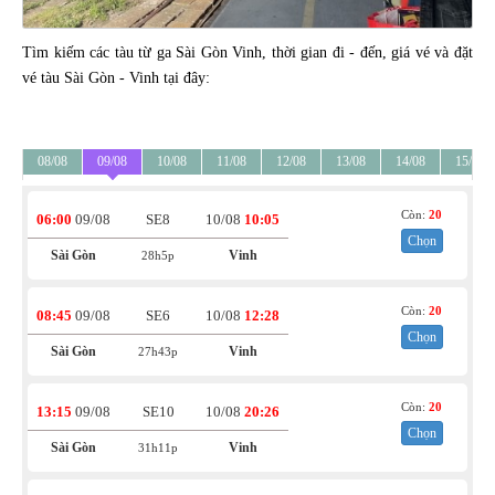
Tìm kiếm các tàu từ ga Sài Gòn Vinh, thời gian đi - đến, giá vé và đặt
vé tàu Sài Gòn - Vinh tại đây:
08/08
09/08
10/08
11/08
12/08
13/08
14/08
15/08
Còn:
20
06:00
09/08
SE8
10/08
10:05
Chọn
Sài Gòn
Vinh
28h5p
Còn:
20
08:45
09/08
SE6
10/08
12:28
Chọn
Sài Gòn
Vinh
27h43p
Còn:
20
13:15
09/08
SE10
10/08
20:26
Chọn
Sài Gòn
Vinh
31h11p