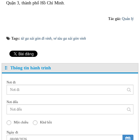
Quận 3, thành phố Hồ Chí Minh.
Tác giả:
Quản lý
Tags:
từ ga sài gòn đi vinh
,
vé tàu ga sài gòn vinh
Thông tin hành trình
Nơi đi
Nơi đến
Một chiều
Khứ hồi
Ngày đi