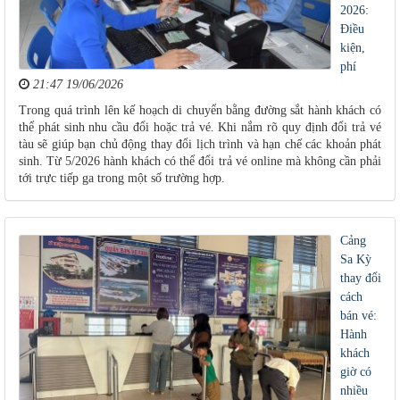
2026:
Điều
kiện,
phí
21:47 19/06/2026
Trong quá trình lên kế hoạch di chuyển bằng đường sắt hành khách có
thể phát sinh nhu cầu đổi hoặc trả vé. Khi nắm rõ quy định đổi trả vé
tàu sẽ giúp bạn chủ động thay đổi lịch trình và hạn chế các khoản phát
sinh. Từ 5/2026 hành khách có thể đổi trả vé online mà không cần phải
tới trực tiếp ga trong một số trường hợp.
Cảng
Sa Kỳ
thay đổi
cách
bán vé:
Hành
khách
giờ có
nhiều