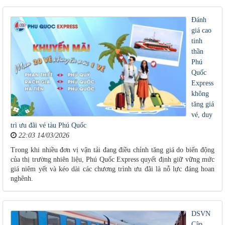
Đánh
giá cao
tinh
thần
Phú
Quốc
Express
không
tăng giá
vé, duy
trì ưu đãi vé tàu Phú Quốc
22:03 14/03/2026
Trong khi nhiều đơn vị vận tải đang điều chỉnh tăng giá do biến động
của thị trường nhiên liệu, Phú Quốc Express quyết định giữ vững mức
giá niêm yết và kéo dài các chương trình ưu đãi là nỗ lực đáng hoan
nghênh.
DSVN
Cập