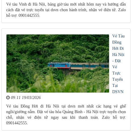
Vé tàu Vinh đi Hà Nội, bảng giờ tàu mới nhất hôm nay và hướng dẫn
cách đặt vé trực tuyến tại dsvn chọn hành trình, nhận vé điện tử. Zalo
hỗ trợ: 0901442555.
Vé Tàu
Đồng
Hới Đi
Hà Nội
- Đặt
Vé
Trực
Tuyến
Tại
DSVN
09:11 19/03/2026
Vé tàu Đồng Hới đi Hà Nội tại dsvn mới nhất các hạng vé ghế
ngồi/giường nằm. Đặt vé tàu hỏa Quảng Bình - Hà Nội trực tuyến chọn
chỗ, nhận vé điện tử ngay sau khi thanh toán. Zalo hỗ trợ:
0901442555.