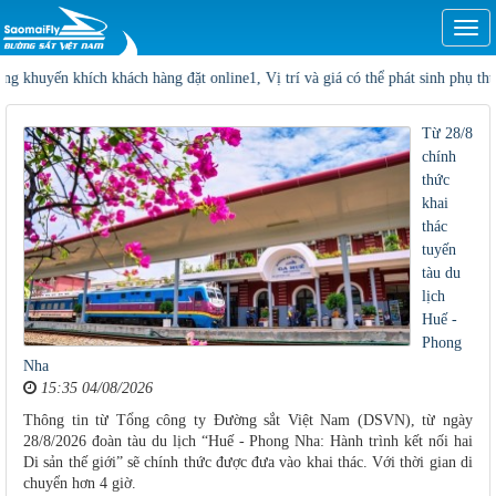
Togg
navi
ch hàng đặt online1, Vị trí và giá có thể phát sinh phụ thu, số lượng vé khôn
Từ 28/8
chính
thức
khai
thác
tuyến
tàu du
lịch
Huế -
Phong
Nha
15:35 04/08/2026
Thông tin từ Tổng công ty Đường sắt Việt Nam (DSVN), từ ngày
28/8/2026 đoàn tàu du lịch “Huế - Phong Nha: Hành trình kết nối hai
Di sản thế giới” sẽ chính thức được đưa vào khai thác. Với thời gian di
chuyển hơn 4 giờ.