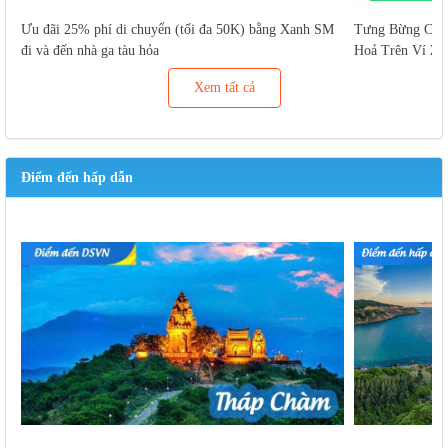
Ưu đãi 25% phí di chuyển (tối đa 50K) bằng Xanh SM
Tưng Bừng Cuố
đi và đến nhà ga tàu hỏa
Hoả Trên Ví Za
Xem tất cả
Điểm đến hấp dẫn