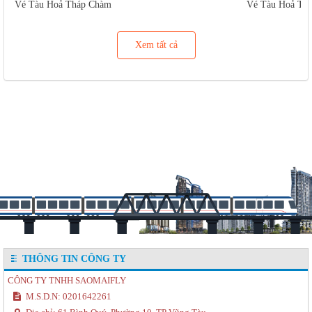
Vé Tàu Hoả Tháp Chàm
Vé Tàu Hoả Tu
Xem tất cả
THÔNG TIN CÔNG TY
CÔNG TY TNHH SAOMAIFLY
M.S.D.N: 0201642261