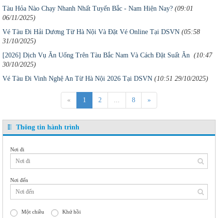
Tàu Hỏa Nào Chạy Nhanh Nhất Tuyến Bắc - Nam Hiện Nay?
(09:01
06/11/2025)
Vé Tàu Đi Hải Dương Từ Hà Nội Và Đặt Vé Online Tại DSVN
(05:58
31/10/2025)
[2026] Dịch Vụ Ăn Uống Trên Tàu Bắc Nam Và Cách Đặt Suất Ăn
(10:47
30/10/2025)
Vé Tàu Đi Vinh Nghệ An Từ Hà Nội 2026 Tại DSVN
(10:51 29/10/2025)
«
1
2
...
8
»
Thông tin hành trình
Nơi đi
Nơi đến
Một chiều
Khứ hồi