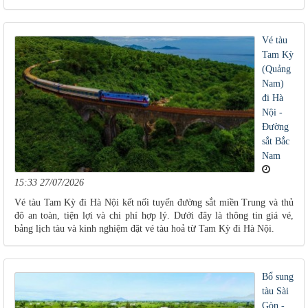
Vé tàu
Tam Kỳ
(Quảng
Nam)
đi Hà
Nội -
Đường
sắt Bắc
Nam
15:33 27/07/2026
Vé tàu Tam Kỳ đi Hà Nội kết nối tuyến đường sắt miền Trung và thủ
đô an toàn, tiện lợi và chi phí hợp lý. Dưới đây là thông tin giá vé,
bảng lịch tàu và kinh nghiệm đặt vé tàu hoả từ Tam Kỳ đi Hà Nội.
Bổ sung
tàu Sài
Gòn -