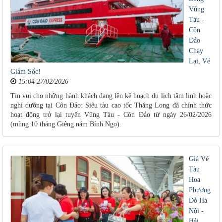
Vũng
Tàu -
Côn
Đảo
Chạy
Lại, Vé
Giảm Sốc!
15:04 27/02/2026
Tin vui cho những hành khách đang lên kế hoạch du lịch tâm linh hoặc
nghỉ dưỡng tại Côn Đảo: Siêu tàu cao tốc Thăng Long đã chính thức
hoạt động trở lại tuyến Vũng Tàu - Côn Đảo từ ngày 26/02/2026
(mùng 10 tháng Giêng năm Bính Ngọ).
Giá Vé
Tàu
Hoa
Phượng
Đỏ Hà
Nội -
Hải