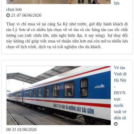
lựa
chọn hơn
21:47 06/06/2026
Thay vì chỉ mua vé tại cảng Sa Kỳ như trước, giờ đây hành khách đi
tàu Lý Sơn sẽ có nhiều lựa chọn về vé tàu và các hãng tàu cao tốc chất
lượng cao (sức chứa lớn, tiện nghi hiện đại, ít say sóng). Sự thay đổi
này không chỉ giúp việc mua vé thuận tiện hơn mà còn mở ra nhiều lựa
chọn về lịch trình, dịch vụ và trải nghiệm cho du khách.
Vé tàu
Vinh đi
Hà Nội
-
ĐSVN
trực
tuyến
xuất vé
điện tử
08:31 01/06/2026