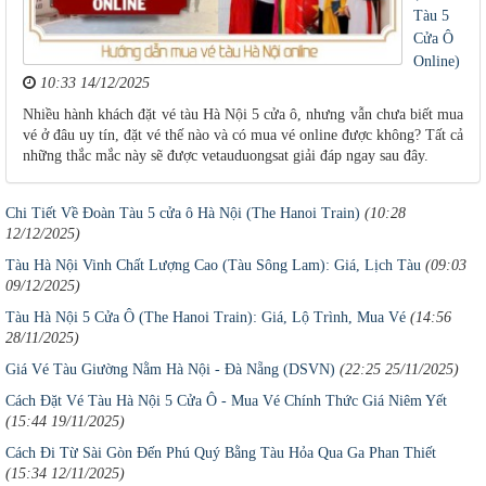
Tàu 5
Cửa Ô
Online)
10:33 14/12/2025
Nhiều hành khách đặt vé tàu Hà Nội 5 cửa ô, nhưng vẫn chưa biết mua
vé ở đâu uy tín, đặt vé thế nào và có mua vé online được không? Tất cả
những thắc mắc này sẽ được vetauduongsat giải đáp ngay sau đây.
Chi Tiết Về Đoàn Tàu 5 cửa ô Hà Nội (The Hanoi Train)
(10:28
12/12/2025)
Tàu Hà Nội Vinh Chất Lượng Cao (Tàu Sông Lam): Giá, Lịch Tàu
(09:03
09/12/2025)
Tàu Hà Nội 5 Cửa Ô (The Hanoi Train): Giá, Lộ Trình, Mua Vé
(14:56
28/11/2025)
Giá Vé Tàu Giường Nằm Hà Nội - Đà Nẵng (DSVN)
(22:25 25/11/2025)
Cách Đặt Vé Tàu Hà Nội 5 Cửa Ô - Mua Vé Chính Thức Giá Niêm Yết
(15:44 19/11/2025)
Cách Đi Từ Sài Gòn Đến Phú Quý Bằng Tàu Hỏa Qua Ga Phan Thiết
(15:34 12/11/2025)