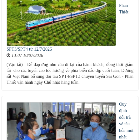
Phan
Thiết
SPT3/SPT4 từ 12/7/2026
13:07 10/07/2026
(Vận tải) - Để đáp ứng nhu cầu đi lại của hành khách, đồng thời giảm
tải cho các tuyến cao tốc hướng về phía biển đảo dịp cuối tuần, Đường
sắt Việt Nam bổ sung đôi tàu SPT4/SPT3 chuyên tuyến Sài Gòn - Phan
Thiết vận hành ngày Chủ nhật hàng tuần.
Quy
định
đổi trả
vé tàu
hỏa mới
nhất