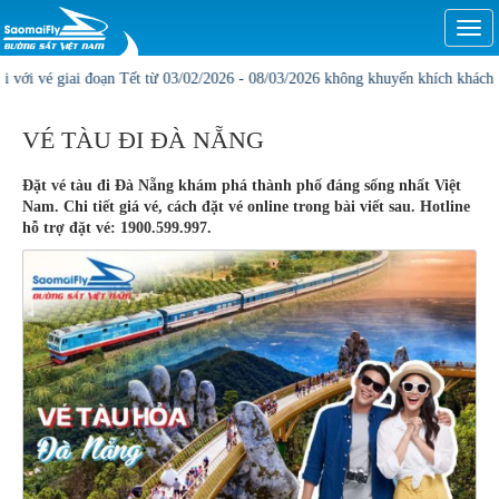
Togg
navi
giai đoạn Tết từ 03/02/2026 - 08/03/2026 không khuyến khích khách hàng đặt on
VÉ TÀU ĐI ĐÀ NẴNG
Đặt vé tàu đi Đà Nẵng khám phá thành phố đáng sống nhất Việt
Nam. Chi tiết giá vé, cách đặt vé online trong bài viết sau. Hotline
hỗ trợ đặt vé: 1900.599.997.