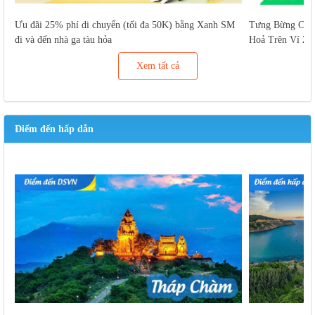
Ưu đãi 25% phí di chuyển (tối đa 50K) bằng Xanh SM
Tưng Bừng Cuố
đi và đến nhà ga tàu hỏa
Hoả Trên Ví Za
Xem tất cả
Điểm đến hấp dẫn