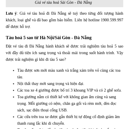
Giá vé tàu hoả Sài Gòn - Đà Nẵng
Lưu ý
: Giá vé tàu hoả đi Đà Nẵng sẽ tuỳ theo từng đối tượng hành
khách, loại ghế và đã bao gồm bảo hiểm. Liên hệ hotline 1900.599.997
để được hỗ trợ.
Tàu hoả 5 sao từ Hà Nội/Sài Gòn - Đà Nẵng
Đặt vé tàu đi Đà Nẵng hành khách sẽ được trải nghiệm tàu hoả 5 sao
với đầy đủ tiện ích sang trọng và thoải mái trong suốt hành trình. Vậy
được trải nghiệm gì khi đi tàu 5 sao?
Tàu được sơn mới màu xanh và trắng xám trên vỏ cùng các toa
tàu.
Nội thất thay mới sang trọng và hiện đại.
Các toa xe 4 giường được bố trí 3 khoang VIP và có 2 ghế sofa.
Toa giường nằm có thiết kế với không gian ấm cúng và sang
trọng. Mỗi giường có nệm, chăn ga gối và rèm mới, đèn đọc
sách, sạc điện thoại cổng USB.
Các cửa trên toa xe được gắn thiết bị tự động cố định giảm âm
thanh rung lắc khi di chuyển.