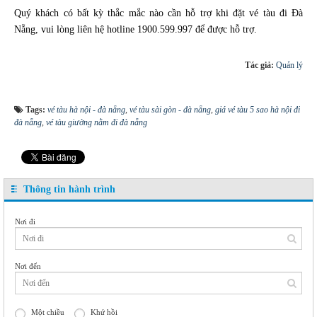
Quý khách có bất kỳ thắc mắc nào cần hỗ trợ khi đặt vé tàu đi Đà
Nẵng, vui lòng liên hệ hotline 1900.599.997 để được hỗ trợ.
Tác giả:
Quản lý
Tags:
vé tàu hà nội - đà nẵng
,
vé tàu sài gòn - đà nẵng
,
giá vé tàu 5 sao hà nội đi
đà nẵng
,
vé tàu giường nằm đi đà nẵng
Thông tin hành trình
Nơi đi
Nơi đến
Một chiều
Khứ hồi