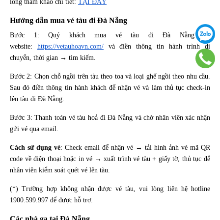
lòng tham khảo chi tiết:
TẠI ĐÂY
Hướng dẫn mua vé tàu đi Đà Nẵng
Bước 1: Quý khách mua vé tàu đi Đà Nẵng tại
website:
https://vetauhoavn.com/
và điền thông tin hành trình di
chuyển, thời gian → tìm kiếm.
Bước 2: Chọn chỗ ngồi trên tàu theo toa và loại ghế ngồi theo nhu cầu.
Sau đó điền thông tin hành khách để nhận vé và làm thủ tục check-in
lên tàu đi Đà Nẵng.
Bước 3: Thanh toán vé tàu hoả đi Đà Nẵng và chờ nhân viên xác nhận
gửi vé qua email.
Cách sử dụng vé
: Check email để nhận vé → tải hình ảnh vé mã QR
code về điện thoại hoặc in vé → xuất trình vé tàu + giấy tờ, thủ tục để
nhân viên kiểm soát quét vé lên tàu.
(*) Trường hợp không nhận được vé tàu, vui lòng liên hệ hotline
1900.599.997 để được hỗ trợ.
Các nhà ga tại Đà Nẵng