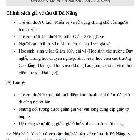
Tàu hoả 5 sao từ Hà Nội/Sài Gòn - Đà Nẵng
Chính sách giá vé tàu đi Đà Nẵng
Trẻ em dưới 6 tuổi: Miễn vé và sử dụng chung chỗ của người
lớn đi kèm.
Trẻ em từ 6 đến dưới 10 tuổi: Giảm 25% giá vé
Người cao tuổi từ 60 tuổi trở lên: Giảm 15% giá vé.
Học sinh, sinh viên: Giảm 10% giá vé (Học sinh các trường Dạy
nghề, Trung học chuyên nghiệp; sinh viên, học viên các trường
Cao đẳng, Đại học, Học viện (không bao gồm các sinh viên, học
viên học sau Đại học))
(*) Lưu ý
:
Trẻ em dưới 10 tuổi tại thời điểm khởi hành phải được đặt chỗ
đi cùng người lớn.
Những đối tượng được giảm giá vé, vui lòng cung cấp giấy tờ
hợp lệ.
Hệ thống sẽ tự động giảm giá ở bước thanh toán cuối cùng.
>> Nếu hành khách có yêu cầu đổi/trả/hoàn vé xe lửa đi Đà Nẵng, vui